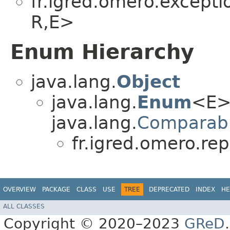
fr.igred.omero.excepti
R,​E>
Enum Hierarchy
java.lang.
Object
java.lang.
Enum
<E>
java.lang.
Comparab
fr.igred.omero.rep
OVERVIEW
PACKAGE
CLASS
USE
TREE
DEPRECATED
INDEX
HE
ALL CLASSES
Copyright © 2020–2023
GReD