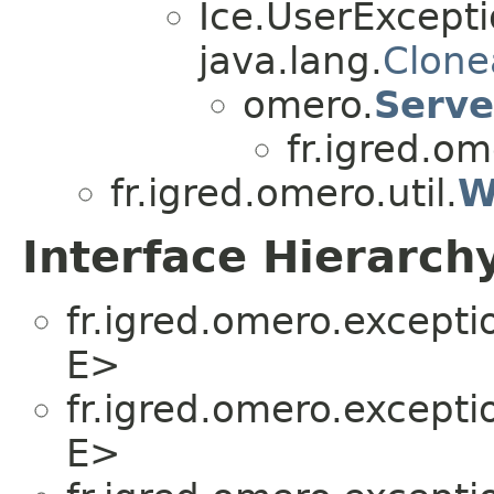
Ice.UserExcept
java.lang.
Clone
omero.
Serve
fr.igred.o
fr.igred.omero.util.
W
Interface Hierarch
fr.igred.omero.excepti
E>
fr.igred.omero.excepti
E>