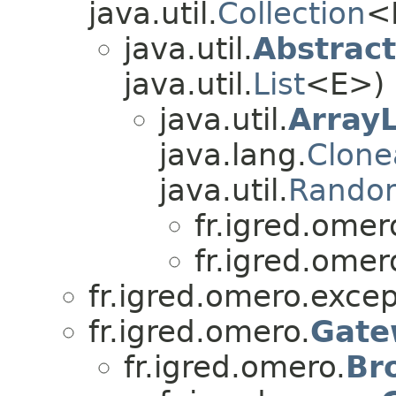
java.util.
Collection
<
java.util.
Abstract
java.util.
List
<E>)
java.util.
ArrayL
java.lang.
Clone
java.util.
Rando
fr.igred.omer
fr.igred.omero
fr.igred.omero.excep
fr.igred.omero.
Gate
fr.igred.omero.
Br