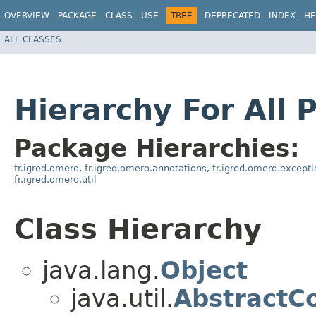
OVERVIEW
PACKAGE
CLASS
USE
TREE
DEPRECATED
INDEX
HE
ALL CLASSES
Hierarchy For All 
Package Hierarchies:
fr.igred.omero
,
fr.igred.omero.annotations
,
fr.igred.omero.excepti
fr.igred.omero.util
Class Hierarchy
java.lang.
Object
java.util.
AbstractCo